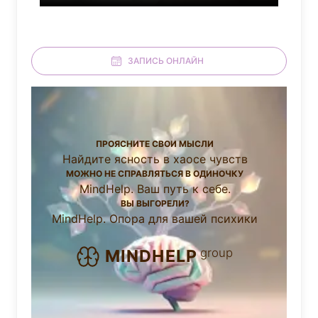
ЗАПИСЬ ОНЛАЙН
ПРОЯСНИТЕ СВОИ МЫСЛИ
Найдите ясность в хаосе чувств
МОЖНО НЕ СПРАВЛЯТЬСЯ В ОДИНОЧКУ
MindHelp. Ваш путь к себе.
ВЫ ВЫГОРЕЛИ?
MindHelp. Опора для вашей психики
group
MINDHELP