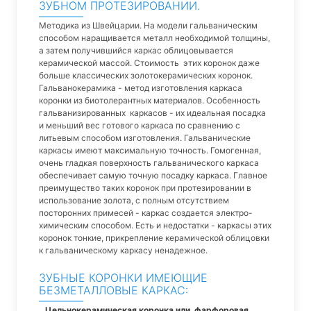
ЗУБНОМ ПРОТЕЗИРОВАНИИ.
Методика из Швейцарии. На модели гальваническим
способом наращивается металл необходимой толщины,
а затем получившийся каркас облицовывается
керамической массой. Стоимость этих коронок даже
больше классических золотокерамических коронок.
Гальванокерамика - метод изготовления каркаса
коронки из биотолерантных материалов. Особенность
гальванизированных каркасов - их идеальная посадка
и меньший вес готового каркаса по сравнению с
литьевым способом изготовления. Гальванические
каркасы имеют максимальную точность. Гомогенная,
очень гладкая поверхность гальванического каркаса
обеспечивает самую точную посадку каркаса. Главное
преимущество таких коронок при протезировании в
использование золота, с полным отсутствием
посторонних примесей - каркас создается электро-
химическим способом. Есть и недостатки - каркасы этих
коронок тонкие, прикрепление керамической облицовки
к гальваническому каркасу ненадежное.
ЗУБНЫЕ КОРОНКИ ИМЕЮЩИЕ
БЕЗМЕТАЛЛОВЫЕ КАРКАС:
Цельнокерамическая коронка или фарфоровая