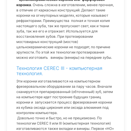
коронка
. Очень сложна в изготовлении, менее прочная,
в отличие от каркасных конструкций. Делают такие
коронки на огнеупорных моделях, которые называют
рефракторами. Преимущества полная и точная копия
настоящего зуба, так же пропускает свет, как и ткани
зуба, так же его и отражает. Используется для
восстановления зубов. При протезировании
мостовидных конструкций (мостов)
цельнокерамические коронки не подходят, по причине
хрупкости. По этой же технологии протезирования
можно изготовить виниры (вениры) на передние зубы.
Технология CEREC III - компьютерная
технология.
Эти коронки изготавливаются на компьютерном
фрезеровальном оборудовании за пару часов. Вначале
сканируется препарированный (обточенный) зуб, затем
на компьютере идет построение будущих границ
коронки и запускается процесс фрезерования коронки
из кубика оксида циркония или оксида алюминия под
контролем компьютера.
Довольно точно и быстро, но не прецизиозно. По
технологии CEREC II или III (компьютерная технология)
изготавливаются также вкладки и виниры. Первое «НО»