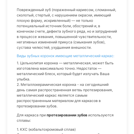
Поврежденный зуб (пораженный кариесом, сломанный,
сколотый, стертый, с нарушением окраски, имеющий
плохую форму, искривленный) — не только
потенциальный источник боли, обострений и, в
конечном счете, дефекта зубного ряда, но и затруднений
в процессе жевания, повышенной чувствительности,
негативных изменений прикуса (смыкания зубов),
сустава челюстей, ухудшения внешности.
Виды зубных коронок имеющие металлический каркас:
1. Цельнолитая коронка — металлическая, может быть
изготовлена максимально точно. Недостаток —
металлический блеск, который будет излучать Ваша
улыбка.
2. Металлокерамическая коронка - на сегодняшний
день самая распространенная ветвь протезирования,
металлический каркас является самым
распространенным материалом для каркасов в
протезировании зубов.
Для каркаса при
протезировании зубов
используются
сплавы:
1. КХС (кобальтохромовый сплав)