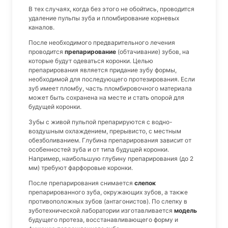
В тех случаях, когда без этого не обойтись, проводится
удаление пульпы зуба и пломбирование корневых
каналов.
После необходимого предварительного лечения
проводится
препарирование
(обтачивание) зубов, на
которые будут одеваться коронки. Целью
препарирования является придание зубу формы,
необходимой для последующего протезирования. Если
зуб имеет пломбу, часть пломбировочного материала
может быть сохранена на месте и стать опорой для
будущей коронки.
Зубы с живой пульпой препарируются с водно-
воздушным охлаждением, прерывисто, с местным
обезболиванием. Глубина препарирования зависит от
особенностей зуба и от типа будущей коронки.
Например, наибольшую глубину препарирования (до 2
мм) требуют фарфоровые коронки.
После препарирования снимается
слепок
препарированного зуба, окружающих зубов, а также
противоположных зубов (антагонистов). По слепку в
зуботехнической лаборатории изготавливается
модель
будущего протеза, восстанавливающего форму и