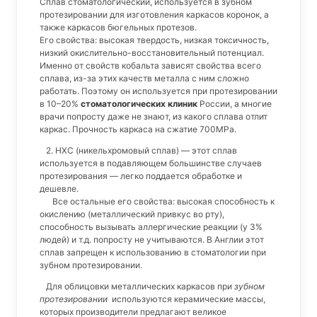
Сплав стоматологический, используется в зубном
протезировании для изготовления каркасов коронок, а
также каркасов бюгельных протезов.
Его свойства: высокая твердость, низкая токсичность,
низкий окислительно-восстановительный потенциал.
Именно от свойств кобальта зависят свойства всего
сплава, из-за этих качеств металла с ним сложно
работать. Поэтому он используется при протезировании
в 10–20%
стоматологических клиник
России, а многие
врачи попросту даже не знают, из какого сплава отлит
каркас. Прочность каркаса на сжатие 700МРа.
2. НХС (никельхромовый сплав) — этот сплав
используется в подавляющем большинстве случаев
протезирования — легко поддается обработке и
дешевле.
Все остальные его свойства: высокая способность к
окислению (металлический привкус во рту),
способность вызывать аллергические реакции (у 3%
людей) и т.д. попросту не учитываются. В Англии этот
сплав запрещен к использованию в стоматологии при
зубном протезировании.
Для облицовки металлических каркасов при
зубном
протезировании
используются керамические массы,
которых производители предлагают великое