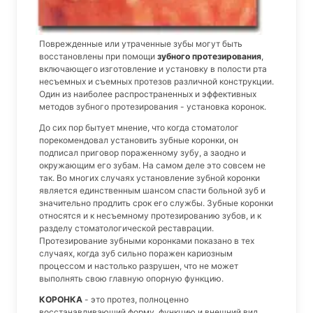
Поврежденные или утраченные зубы могут быть
восстановлены при помощи
зубного протезирования
,
включающего изготовление и установку в полости рта
несъемных и съемных протезов различной конструкции.
Один из наиболее распространенных и эффективных
методов зубного протезирования - установка коронок.
До сих пор бытует мнение, что когда стоматолог
порекомендовал установить зубные коронки, он
подписал приговор пораженному зубу, а заодно и
окружающим его зубам. На самом деле это совсем не
так. Во многих случаях установление зубной коронки
является единственным шансом спасти больной зуб и
значительно продлить срок его службы. Зубные коронки
относятся и к несъемному протезированию зубов, и к
разделу стоматологической реставрации.
Протезирование зубными коронками показано в тех
случаях, когда зуб сильно поражен кариозным
процессом и настолько разрушен, что не может
выполнять свою главную опорную функцию.
КОРОНКА
- это протез, полноценно
восстанавливающий форму, функцию и внешний вид